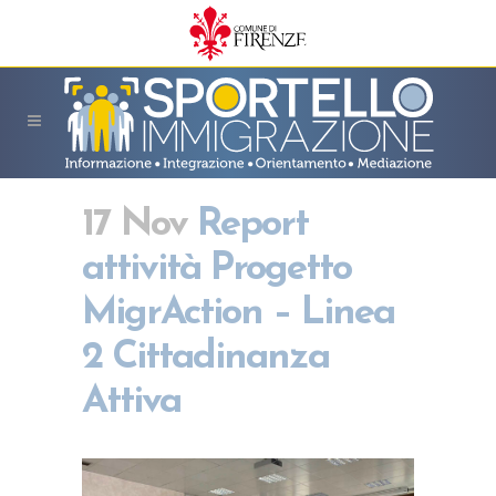
17 Nov
Report
attività Progetto
MigrAction – Linea
2 Cittadinanza
Attiva