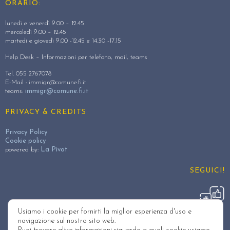
ORARIO:
lunedì e venerdì 9.00 – 12.45
mercoledì 9.00 – 12.45
martedì e giovedì 9.00 -12.45 e 14.30 -17.15
Help Desk – Informazioni per telefono, mail, teams
Tel. 055 2767078
E-Mail :
immigr@comune.fi.it
teams:
immigr@comune.fi.it
PRIVACY & CREDITS
Privacy Policy
Cookie policy
powered by:
La Pivot
SEGUICI!
Usiamo i cookie per fornirti la miglior esperienza d'uso e
navigazione sul nostro sito web.