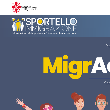
S
Migr
A
As