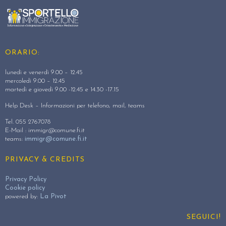
ORARIO:
lunedì e venerdì 9.00 – 12.45
mercoledì 9.00 – 12.45
martedì e giovedì 9.00 -12.45 e 14.30 -17.15
Help Desk – Informazioni per telefono, mail, teams
Tel. 055 2767078
E-Mail :
immigr@comune.fi.it
teams:
immigr@comune.fi.it
PRIVACY & CREDITS
Privacy Policy
Cookie policy
powered by:
La Pivot
SEGUICI!